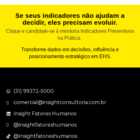
Se seus indicadores não ajudam a
decidir, eles precisam evoluir.
Clique e candidate-se à mentoria Indicadores Preventivos
na Prática.
T
ransforme dados em decisões, influência e
posicionamento estratégico em EHS.
(31) 99372-5000
comercial@insightconsultoria.com.br
Insight Fatores Humanos
@insightfatoreshumanos
@Insightfatoreshumanos