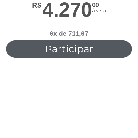
4.270
R$
00
à vista
6x de 711,67
Participar