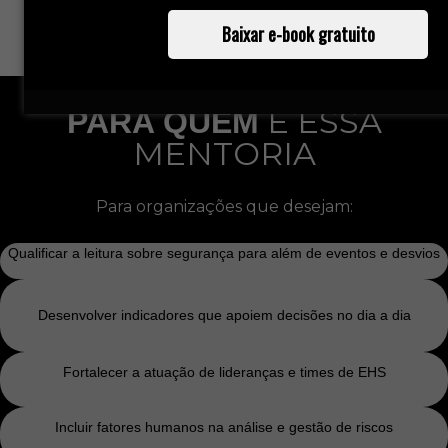
segurança, saindo de uma lógica reativa para uma
Baixar e-book gratuito
atuação mais estratégica e preventiva.
É ESSA
PARA QUEM
MENTORIA
Para organizações que desejam:
Qualificar a leitura sobre segurança para além de eventos e desvios
Desenvolver indicadores que apoiem decisões no dia a dia
Fortalecer a atuação de lideranças e times de EHS
Incluir fatores humanos na análise e gestão de riscos