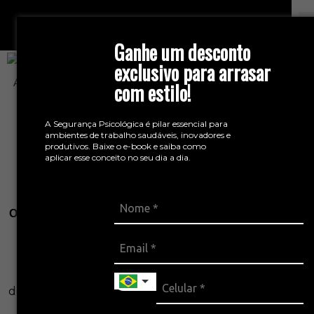
Ganhe um desconto
exclusivo para arrasar
A maioria das organizações mede eventos, desvios e
com estilo!
consequências.
A Segurança Psicológica é pilar essencial para
Mas o que antecede tudo isso ainda passa
ambientes de trabalho saudáveis, inovadores e
despercebido.
produtivos. Baixe o e-book e saiba como
aplicar esse conceito no seu dia a dia.
Fadiga, silêncio, interpretações do trabalho real,
decisões sob pressão.
O desafio não é ter mais indicadores. É escolher melhor
o que observar.
A mentoria de
Indicadores Preventivos na
Gestão
, com Shaiane Lovison, foi
Estratégica de EHS
desenhada para
a evoluírem a forma
apoiar empresas
como leem e utilizam indicadores na gestão da