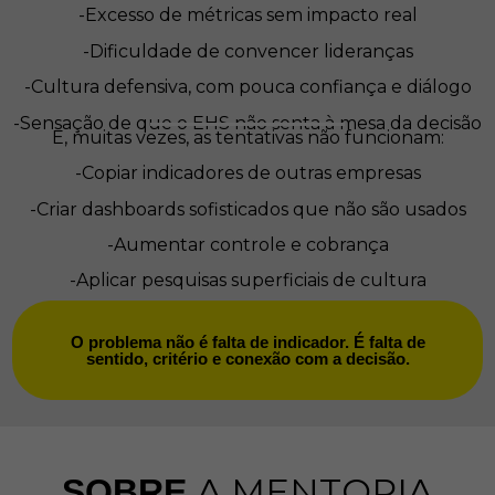
-Excesso de métricas sem impacto real
-Dificuldade de convencer lideranças
-Cultura defensiva, com pouca confiança e diálogo
-Sensação de que o EHS não senta à mesa da decisão
E, muitas vezes, as tentativas não funcionam:
-Copiar indicadores de outras empresas
-Criar dashboards sofisticados que não são usados
-Aumentar controle e cobrança
-Aplicar pesquisas superficiais de cultura
O problema não é falta de indicador. É falta de
sentido, critério e conexão com a decisão.
A MENTORIA
SOBRE