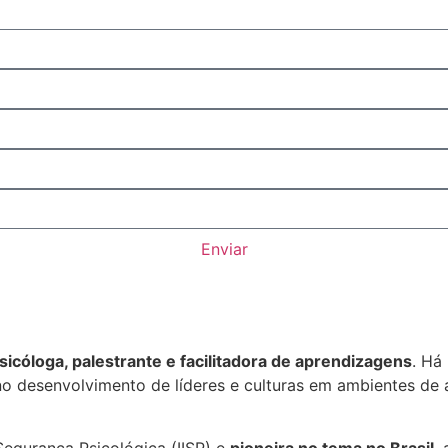
Enviar
sicóloga, palestrante e facilitadora de aprendizagens
. Há
o desenvolvimento de líderes e culturas em ambientes de 
 Segurança Psicológica (IISP) e
pioneira no tema no Brasil
,