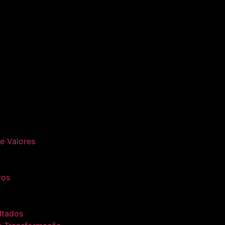
 e Valores
ros
ltados